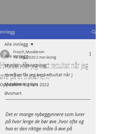
Innlegg
Alle innlegg
Frosch_Musikkrom
Alle innlegg
16. sep. 2020
2 min lesing
Hvordan får jeg best resultat når jeg
Musikk undervisning
øve på et instument?
Hvordan får jeg best resultat når j
Musikkøving tips
Oppdatert:
6. mars 2022
Øvsmart
Det er mange nybeggynnere som lurer 
på hvor lenge de bør øve ,hvor ofte og 
hva er den riktige måte å øve på 