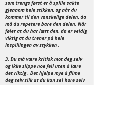
som trengs først er å spille sakte 
gjennom hele stikken, og når du 
kommer til den vanskelige delen, da 
må du repetere bare den delen. Når 
føler at du har lært den, da er veldig 
viktig at du trener på hele 
inspillingen av stykken .
3. Du må være kritisk mot deg selv 
og ikke slippe noe feil uten å lære 
det riktig . Det hjelpe mye å filme 
deg selv slik at du kan se\ høre selv 
på resultatet.
4. Hvis stykken du øver på, spilles i 
fort tempo , da hjelper det å spille 
det i forskjellige tempoer. Men da 
anbefales det at du bruker 
metronom, og starter med Moderato 